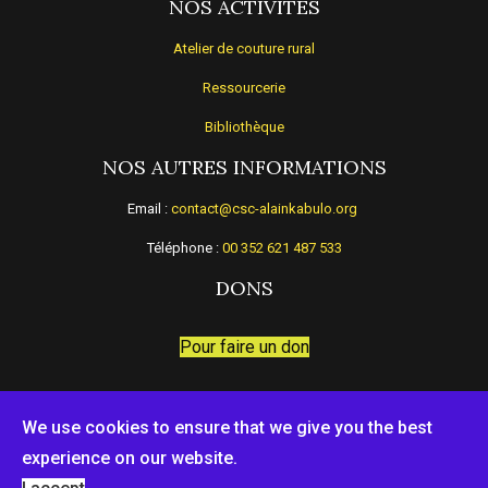
NOS ACTIVITES
Atelier de couture rural
Ressourcerie
Bibliothèque
NOS AUTRES INFORMATIONS
Email :
contact@csc-alainkabulo.org
Téléphone :
00 352 621 487 533
DONS
Pour faire un don
We use cookies to ensure that we give you the best
© All rights reserved
experience on our website.